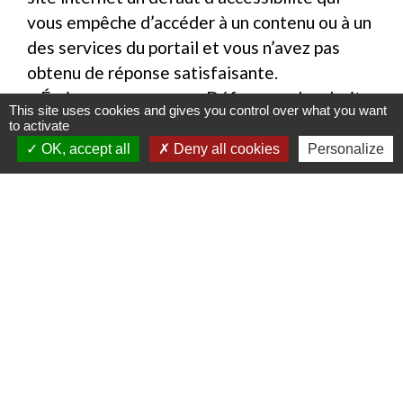
vous empêche d’accéder à un contenu ou à un
des services du portail et vous n’avez pas
obtenu de réponse satisfaisante.
• Écrire un message au Défenseur des droits
This site uses cookies and gives you control over what you want
(https://www.defenseurdesdroits.fr/nous-
to activate
contacter-355)
OK, accept all
Deny all cookies
Personalize
• Contacter le délégué du Défenseur des
droits près de chez vous
(https://www.defenseurdesdroits.fr/carte-
des-delegues)
• Envoyer un courrier par la poste (gratuit, ne
pas mettre de timbre) Défenseur des droits
Libre réponse 71120 75342 Paris CEDEX 07