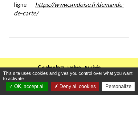
ligne
https://www.smdoise.fr/demande-
de-carte/
Contactez votre mairie
This site uses cookies and gives you control over what you want
to activate
Commune de Choqueuse-Les-Bénards
OK, accept all
Deny all cookies
Personalize
34 Grande Rue
60360 Choqueuse-les-Bénards - FRANCE
+33 3 44 46 52 08
Contact par formulaire
Horaires d'ouverture au public