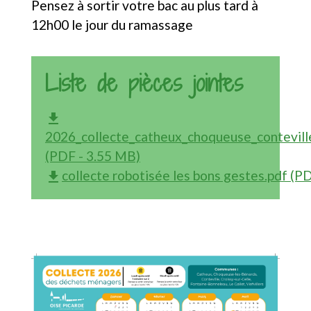
Pensez à sortir votre bac au plus tard à
12h00 le jour du ramassage
Liste de pièces jointes
file_download
2026_collecte_catheux_choqueuse_conteville_
(PDF - 3.55 MB)
collecte robotisée les bons gestes.pdf (P
file_download