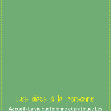
Les aides à la personne
Accueil
La vie quotidienne et pratique
Les
/
/