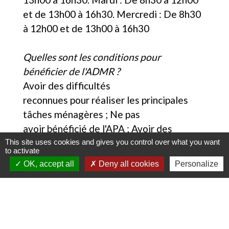
et de 13h00 à 16h30. Mercredi : De 8h30
à 12h00 et de 13h00 à 16h30
Quelles sont les conditions pour
bénéficier de l'ADMR ?
Avoir des difficultés
reconnues pour réaliser les principales
tâches ménagères ; Ne pas
avoir bénéficié de l'APA ; Avoir des
ressources mensuelles inférieures à un
This site uses cookies and gives you control over what you want
to activate
certain plafond (1 012,02 euros pour une
OK, accept all
Deny all cookies
Personalize
personne seule et 1 4571,16
euros pour un couple).