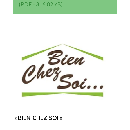
(PDF - 316.02 kB)
« BIEN-CHEZ-SOI »