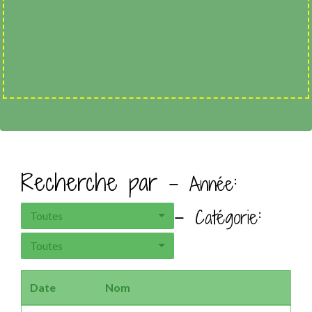
Recherche par -
:
Année
-
:
Catégorie
Toutes
Toutes
Date
Nom