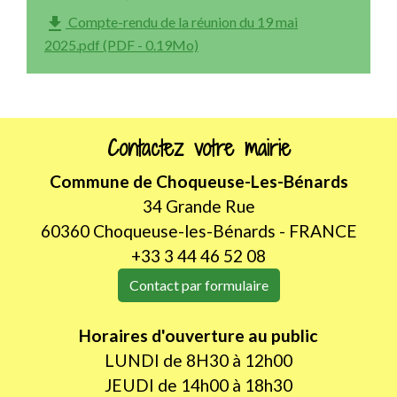
file_download
Compte-rendu de la réunion du 19 mai
2025.pdf (PDF - 0.19Mo)
Contactez votre mairie
Commune de Choqueuse-Les-Bénards
34 Grande Rue
60360 Choqueuse-les-Bénards - FRANCE
+33 3 44 46 52 08
Contact par formulaire
Horaires d'ouverture au public
LUNDI de 8H30 à 12h00
JEUDI de 14h00 à 18h30