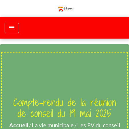
menu
Compte-rendu de la réunion
de conseil du 19 mai 2025
Accueil
La vie municipale
Les PV du conseil
/
/