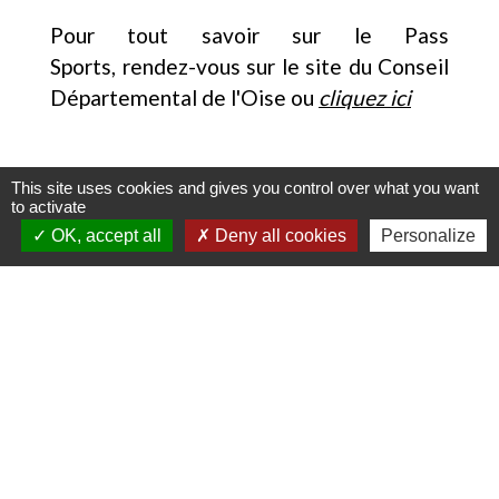
Pour tout savoir sur le Pass
Sports, rendez-vous sur le site du Conseil
Départemental de l'Oise ou
cliquez ici
This site uses cookies and gives you control over what you want
to activate
OK, accept all
Deny all cookies
Personalize
Contactez votre mairie
Commune de Choqueuse-Les-Bénards
34 Grande Rue
60360 Choqueuse-les-Bénards - FRANCE
+33 3 44 46 52 08
Contact par formulaire