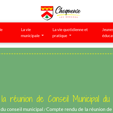
de
La vie
La vie quotidienne et
Jeunes
municipale
pratique
éduca
a réunion de Conseil Municipal du
du conseil municipal
Compte rendu de la réunion de
/