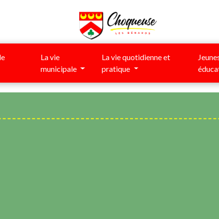
de
La vie
La vie quotidienne et
Jeunes
municipale
pratique
éduca