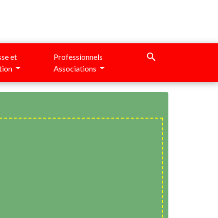
search
se et
Professionnels
tion
Associations