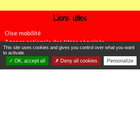
Liens utiles
Oise mobilité
Agence nationale des titres sécurisés
This site uses cookies and gives you control over what you want
Procuration de vote
to activate
Service Public
OK, accept all
Deny all cookies
Personalize
Partenaires institutionnels
Région Hauts-de-France
Département de l'Oise
CC Oise Picarde
Préfecture de l'Oise