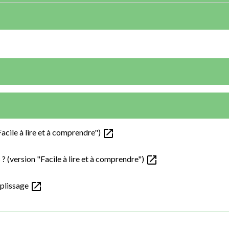
open_in_new
acile à lire et à comprendre")
open_in_new
? (version "Facile à lire et à comprendre")
open_in_new
mplissage