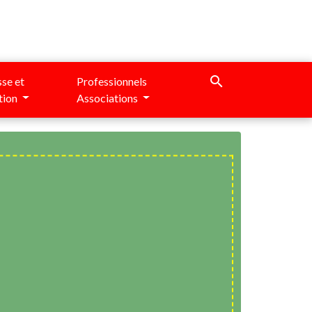
search
se et
Professionnels
tion
Associations