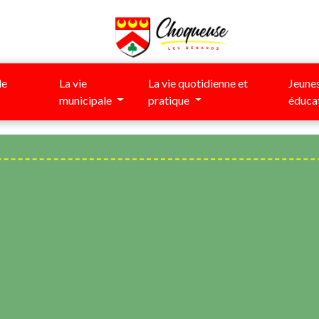
de
La vie
La vie quotidienne et
Jeunes
municipale
pratique
éduca