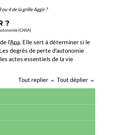
 ou 4 de la grille Aggir ?
R ?
 l'autonomie (CNSA)
e l'
Apa
. Elle sert à déterminer si le
n. Les degrés de perte d'autonomie
les actes essentiels de la vie
Tout replier
Tout déplier
keyboard_arrow_up
keyboard_arrow_down