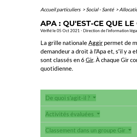
Accueil particuliers
>
Social - Santé
>
Allocati
APA : QU'EST-CE QUE LE 
Vérifié le 05 Oct 2021 - Direction de l'information lég
La grille nationale
Aggir
permet de me
demandeur a droit à l'Apa et, s'il y a
sont classés en 6
Gir
. À chaque Gir co
quotidienne.
De quoi s'agit-il ?
Activités évaluées
Classement dans un groupe Gir