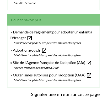
Famille - Scolarité
Pour en savoir plus
Demande de l'agrément pour adopter un enfant à
open_in_new
l'étranger
Ministère chargé de l'Europe et des affaires étrangères
open_in_new
Adoption.gouv.fr
Ministère chargé de l'Europe et des affaires étrangères
open_in_new
Site de l'Agence française de l'adoption (Afa)
Agence française de l'adoption (Afa)
open_in_new
Organismes autorisés pour l'adoption (OAA)
Ministère chargé de l'Europe et des affaires étrangères
Signaler une erreur sur cette page