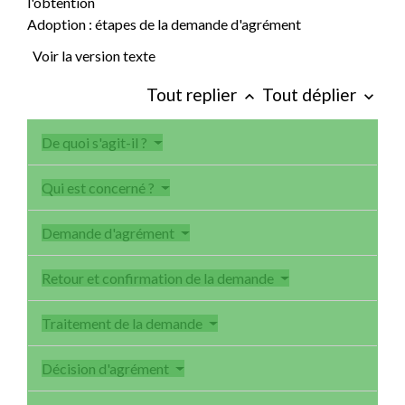
Adoption : étapes de la demande d'agrément
Voir la version texte
Tout replier
Tout déplier
keyboard_arrow_up
keyboard_arrow_down
De quoi s'agit-il ?
Qui est concerné ?
Demande d'agrément
Retour et confirmation de la demande
Traitement de la demande
Décision d'agrément