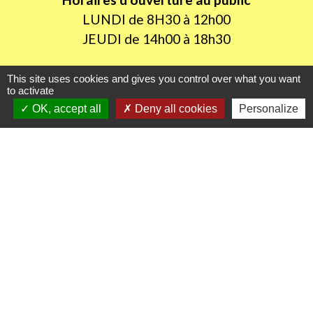
LUNDI de 8H30 à 12h00
JEUDI de 14h00 à 18h30
This site uses cookies and gives you control over what you want
to activate
Liens utiles
OK, accept all
Deny all cookies
Personalize
Oise mobilité
Agence nationale des titres sécurisés
Procuration de vote
Service Public
Partenaires institutionnels
Région Hauts-de-France
Département de l'Oise
CC Oise Picarde