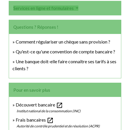
Services en ligne et formulaires
Questions ? Réponses !
Comment régulariser un chèque sans provision ?
Qu'est-ce qu'une convention de compte bancaire ?
Une banque doit-elle faire connaître ses tarifs à ses
clients ?
Pour en savoir plus
open_in_new
Découvert bancaire
Institut national de la consommation (INC)
open_in_new
Frais bancaires
Autorité de contrôle prudentiel et de résolution (ACPR)