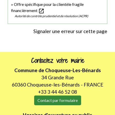
Offre spécifique pour la clientèle fragile
open_in_new
financièrement
Autorité de contrôle prudentiel et de résolution (ACPR)
Signaler une erreur sur cette page
Contactez votre mairie
Commune de Choqueuse-Les-Bénards
34 Grande Rue
60360 Choqueuse-les-Bénards - FRANCE
+33 3 44 46 52 08
Contact par formulaire
Horaires d'ouverture au public