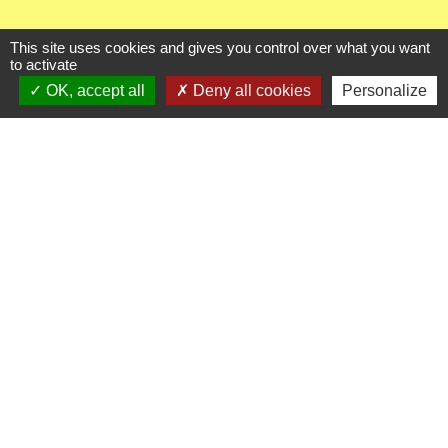
This site uses cookies and gives you control over what you want
Liens utiles
to activate
OK, accept all
Deny all cookies
Personalize
Oise mobilité
Agence nationale des titres sécurisés
Procuration de vote
Service Public
Partenaires institutionnels
Région Hauts-de-France
Département de l'Oise
CC Oise Picarde
Préfecture de l'Oise