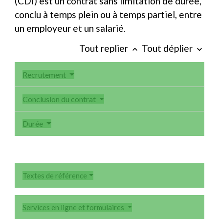
(CDI) est un contrat sans limitation de durée,
conclu à temps plein ou à temps partiel, entre
un employeur et un salarié.
Tout replier
Tout déplier
keyboard_arrow_up
keyboard_arrow_down
Recrutement
Conclusion du contrat
Durée
Textes de référence
Services en ligne et formulaires