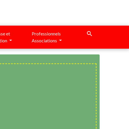
search
se et
Professionnels
tion
Associations