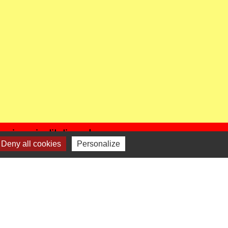
enaires institutionnels
Deny all cookies
Personalize
Région Hauts-de-France
épartement de l'Oise
CC Oise Picarde
réfecture de l'Oise