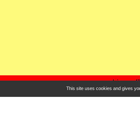
Liens uti
This site uses cookies and gives you
Oise mobilité
Agence nationale des t
Procuration de vote
Service Public