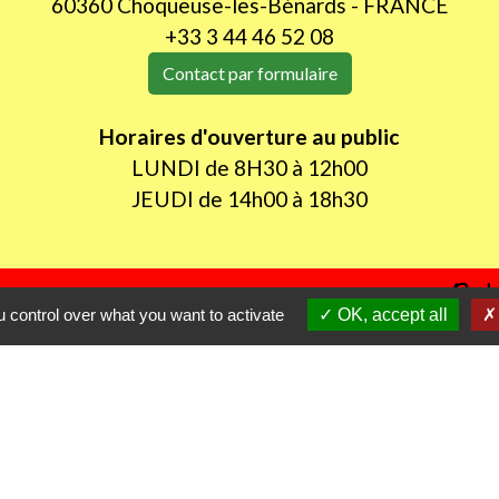
60360 Choqueuse-les-Bénards - FRANCE
+33 3 44 46 52 08
Contact par formulaire
Horaires d'ouverture au public
LUNDI de 8H30 à 12h00
JEUDI de 14h00 à 18h30
les
Part
 control over what you want to activate
OK, accept all
itres sécurisés
D
P