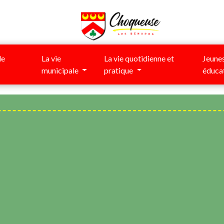
de
La vie
La vie quotidienne et
Jeunes
municipale
pratique
éduca