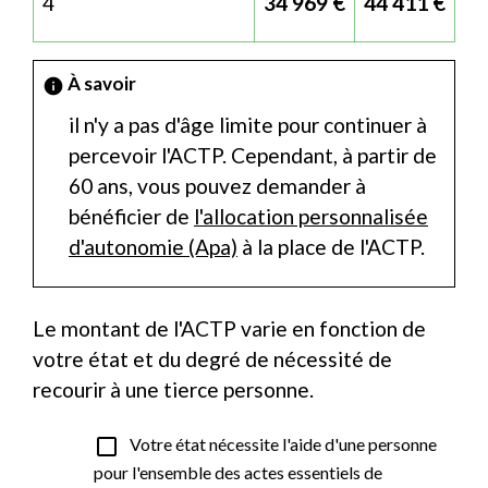
4
34 969 €
44 411 €
À savoir
info
il n'y a pas d'âge limite pour continuer à
percevoir l'ACTP. Cependant, à partir de
60 ans, vous pouvez demander à
bénéficier de
l'allocation personnalisée
d'autonomie (Apa)
à la place de l'ACTP.
Le montant de l'ACTP varie en fonction de
votre état et du degré de nécessité de
recourir à une tierce personne.
check_box_outline_blank
Votre état nécessite l'aide d'une personne
pour l'ensemble des actes essentiels de