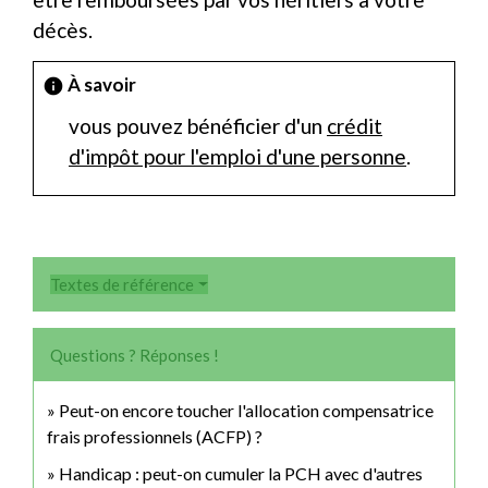
décès.
À savoir
info
vous pouvez bénéficier d'un
crédit
d'impôt pour l'emploi d'une personne
.
Textes de référence
Questions ? Réponses !
Peut-on encore toucher l'allocation compensatrice
frais professionnels (ACFP) ?
Handicap : peut-on cumuler la PCH avec d'autres