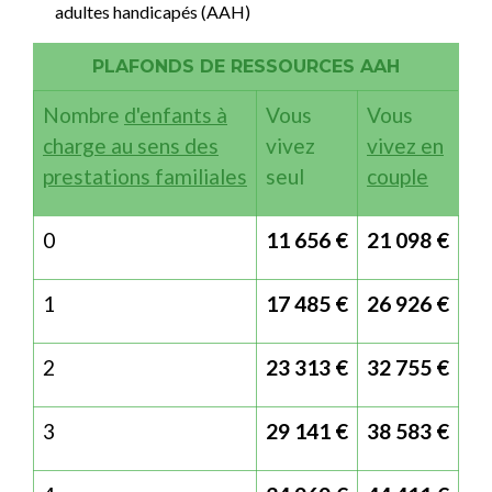
adultes handicapés (AAH)
PLAFONDS DE RESSOURCES AAH
Nombre
d'enfants à
Vous
Vous
charge au sens des
vivez
vivez en
prestations familiales
seul
couple
0
11 656 €
21 098 €
1
17 485 €
26 926 €
2
23 313 €
32 755 €
3
29 141 €
38 583 €