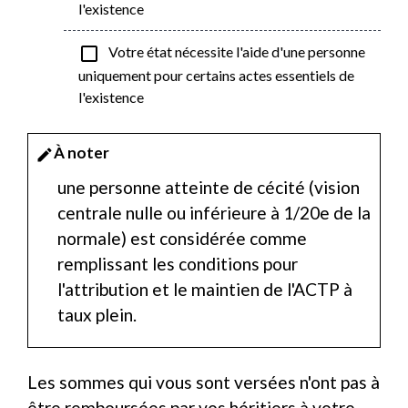
l'existence
check_box_outline_blank
Votre état nécessite l'aide d'une personne
uniquement pour certains actes essentiels de
l'existence
À noter
edit
une personne atteinte de cécité (vision
centrale nulle ou inférieure à 1/20
e
de la
normale) est considérée comme
remplissant les conditions pour
l'attribution et le maintien de l'ACTP à
taux plein.
Les sommes qui vous sont versées n'ont pas à
être remboursées par vos héritiers à votre