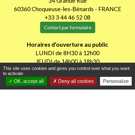
34 Grande Rue
60360 Choqueuse-les-Bénards - FRANCE
+33 3 44 46 52 08
Contact par formulaire
Horaires d'ouverture au public
LUNDI de 8H30 à 12h00
JEUDI de 14h00 à 18h30
This site uses cookies and gives you control over what you want
to activate
OK, accept all
Deny all cookies
Personalize
Liens utiles
Oise mobilité
Agence nationale des titres sécurisés
Procuration de vote
Service Public