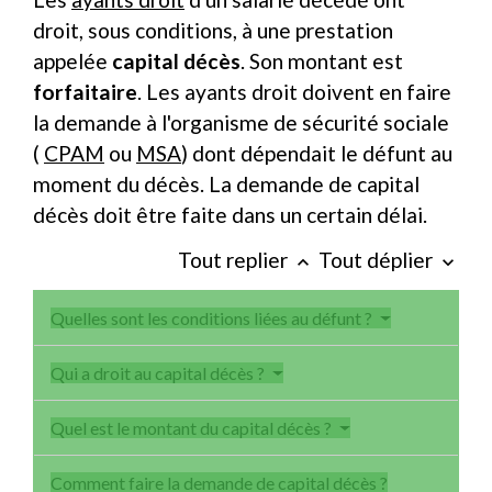
droit, sous conditions, à une prestation
appelée
capital décès
. Son montant est
forfaitaire
. Les ayants droit doivent en faire
la demande à l'organisme de sécurité sociale
(
CPAM
ou
MSA
) dont dépendait le défunt au
moment du décès. La demande de capital
décès doit être faite dans un certain délai.
Tout replier
Tout déplier
keyboard_arrow_up
keyboard_arrow_down
Quelles sont les conditions liées au défunt ?
Qui a droit au capital décès ?
Quel est le montant du capital décès ?
Comment faire la demande de capital décès ?