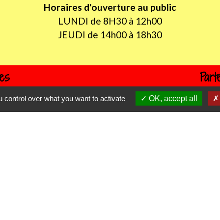
Horaires d'ouverture au public
LUNDI de 8H30 à 12h00
JEUDI de 14h00 à 18h30
les
Part
 control over what you want to activate
OK, accept all
itres sécurisés
D
P
tique de confidentialité
-
Accessibilité
-
Plan du sit