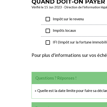
QUAND DOIT-ON PAYER 
Vérifié le 15 Jun 2023 - Direction de l'information léga
check_box_outline_blank
Impôt sur le revenu
check_box_outline_blank
Impôts locaux
check_box_outline_blank
IFI (Impôt sur la fortune immobili
Pour plus d'informations sur vos éché
Questions ? Réponses !
Quelle est la date limite pour faire sa décla