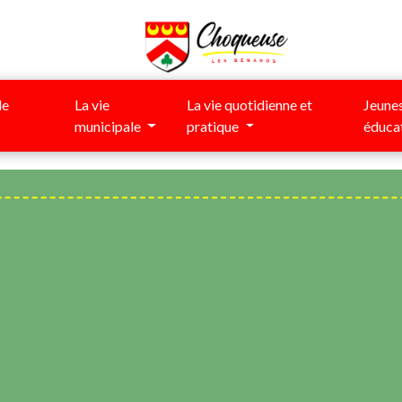
de
La vie
La vie quotidienne et
Jeunes
municipale
pratique
éduca