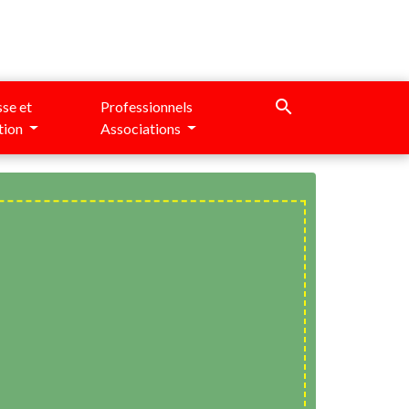
search
se et
Professionnels
tion
Associations