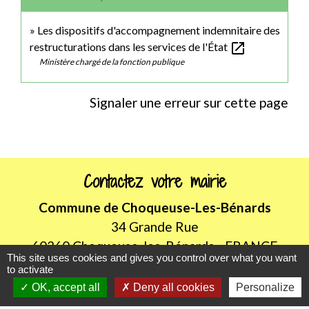
Les dispositifs d'accompagnement indemnitaire des
open_in_new
restructurations dans les services de l'État
Ministère chargé de la fonction publique
Signaler une erreur sur cette page
Contactez votre mairie
Commune de Choqueuse-Les-Bénards
34 Grande Rue
60360 Choqueuse-les-Bénards - FRANCE
This site uses cookies and gives you control over what you want
+33 3 44 46 52 08
to activate
Contact par formulaire
OK, accept all
Deny all cookies
Personalize