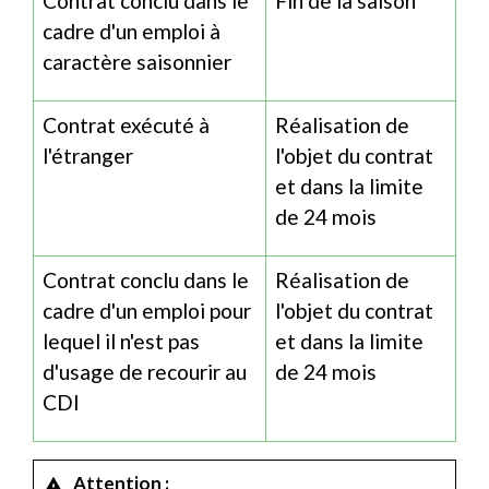
Contrat conclu dans le
Fin de la saison
cadre d'un emploi à
caractère saisonnier
Contrat exécuté à
Réalisation de
l'étranger
l'objet du contrat
et dans la limite
de 24 mois
Contrat conclu dans le
Réalisation de
cadre d'un emploi pour
l'objet du contrat
lequel il n'est pas
et dans la limite
d'usage de recourir au
de 24 mois
CDI
Attention :
warning