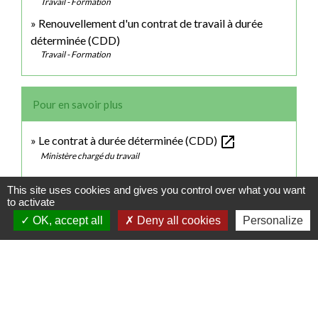
Travail - Formation
Renouvellement d'un contrat de travail à durée
déterminée (CDD)
Travail - Formation
Pour en savoir plus
open_in_new
Le contrat à durée déterminée (CDD)
Ministère chargé du travail
This site uses cookies and gives you control over what you want
Signaler une erreur sur cette page
to activate
OK, accept all
Deny all cookies
Personalize
Contactez votre mairie
Commune de Choqueuse-Les-Bénards