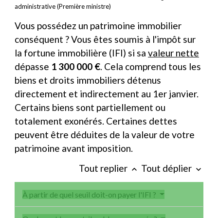
administrative (Première ministre)
Vous possédez un patrimoine immobilier
conséquent ? Vous êtes soumis à l'impôt sur
la fortune immobilière (IFI) si sa
valeur nette
dépasse
1 300 000 €
. Cela comprend tous les
biens et droits immobiliers détenus
directement et indirectement au 1
er
janvier.
Certains biens sont partiellement ou
totalement exonérés. Certaines dettes
peuvent être déduites de la valeur de votre
patrimoine avant imposition.
Tout replier
Tout déplier
keyboard_arrow_up
keyboard_arrow_down
À partir de quel seuil doit-on payer l'IFI ?