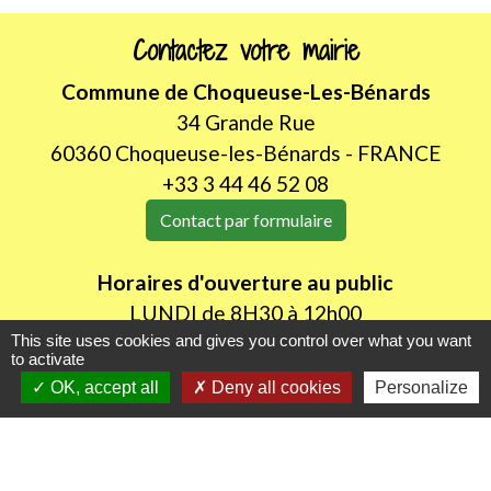
Contactez votre mairie
Commune de Choqueuse-Les-Bénards
34 Grande Rue
60360 Choqueuse-les-Bénards - FRANCE
+33 3 44 46 52 08
Contact par formulaire
Horaires d'ouverture au public
LUNDI de 8H30 à 12h00
JEUDI de 14h00 à 18h30
This site uses cookies and gives you control over what you want
to activate
OK, accept all
Deny all cookies
Personalize
Liens utiles
Oise mobilité