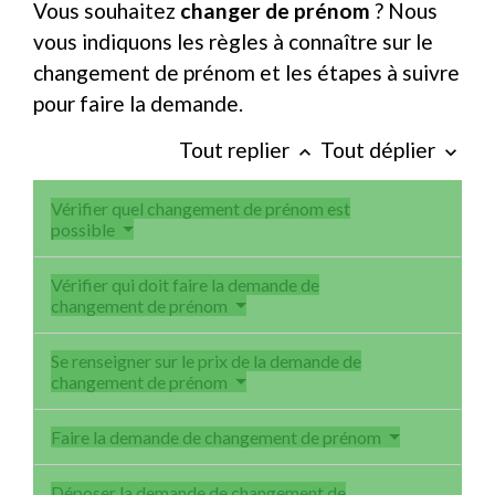
Vous souhaitez
changer de prénom
? Nous
vous indiquons les règles à connaître sur le
changement de prénom et les étapes à suivre
pour faire la demande.
Tout replier
Tout déplier
keyboard_arrow_up
keyboard_arrow_down
Vérifier quel changement de prénom est
possible
Vérifier qui doit faire la demande de
changement de prénom
Se renseigner sur le prix de la demande de
changement de prénom
Faire la demande de changement de prénom
Déposer la demande de changement de