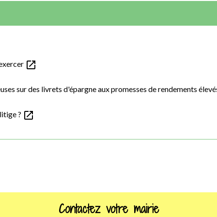
open_in_new
 exercer
euses sur des livrets d'épargne aux promesses de rendements élev
open_in_new
itige ?
Contactez votre mairie