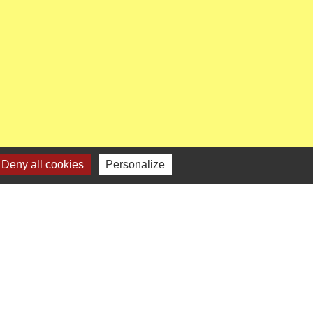
Deny all cookies
Personalize
enaires institutionnels
Région Hauts-de-France
épartement de l'Oise