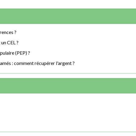
érences ?
t un CEL ?
pulaire (PEP) ?
lamés : comment récupérer l'argent ?