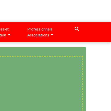
search
se et
Professionnels
tion
Associations