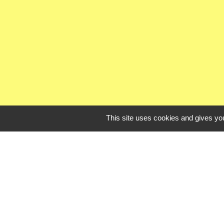
This site uses cookies and gives you
Liens uti
Oise mobilité
Agence nationale des t
Procuration de vote