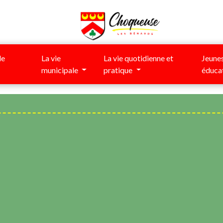
de
La vie
La vie quotidienne et
Jeunes
municipale
pratique
éduca