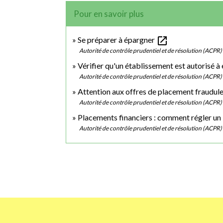
Pour en savoir plus
open_in_new
Se préparer à épargner
Autorité de contrôle prudentiel et de résolution (ACPR)
Vérifier qu'un établissement est autorisé à
Autorité de contrôle prudentiel et de résolution (ACPR)
Attention aux offres de placement fraudul
Autorité de contrôle prudentiel et de résolution (ACPR)
Placements financiers : comment régler un l
Autorité de contrôle prudentiel et de résolution (ACPR)