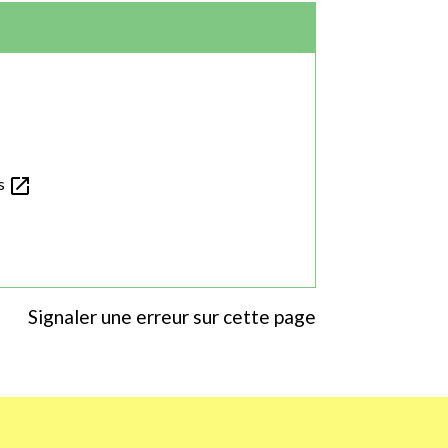
open_in_new
és
Signaler une erreur sur cette page