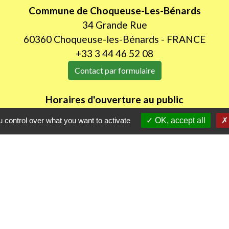
Commune de Choqueuse-Les-Bénards
34 Grande Rue
60360 Choqueuse-les-Bénards - FRANCE
+33 3 44 46 52 08
Contact par formulaire
Horaires d'ouverture au public
LUNDI de 8H30 à 12h00
 control over what you want to activate
OK, accept all
JEUDI de 14h00 à 18h30
les
Part
itres sécurisés
D