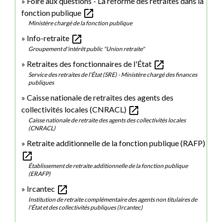
Foire aux questions - La réforme des retraites dans la
open_in_new
fonction publique
Ministère chargé de la fonction publique
open_in_new
Info-retraite
Groupement d'intérêt public "Union retraite"
open_in_new
Retraites des fonctionnaires de l'État
Service des retraites de l'État (SRE) - Ministère chargé des finances
publiques
Caisse nationale de retraites des agents des
open_in_new
collectivités locales (CNRACL)
Caisse nationale de retraite des agents des collectivités locales
(CNRACL)
Retraite additionnelle de la fonction publique (RAFP)
open_in_new
Établissement de retraite additionnelle de la fonction publique
(ERAFP)
open_in_new
Ircantec
Institution de retraite complémentaire des agents non titulaires de
l'État et des collectivités publiques (Ircantec)