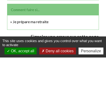
Comment faire si...
Je prépare ma retraite
Signaler une erreur sur cette page
This site uses cookies and gives you control over what you want
to activate
OK, accept all
Deny all cookies
Personalize
Contactez votre mairie
Commune de Choqueuse-Les-Bénards
34 Grande Rue
60360 Choqueuse-les-Bénards - FRANCE
+33 3 44 46 52 08
Contact par formulaire