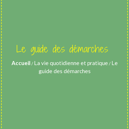
Le guide des démarches
Accueil
La vie quotidienne et pratique
Le
/
/
guide des démarches