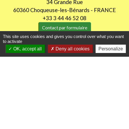
34 Grande Rue
60360 Choqueuse-les-Bénards - FRANCE
+33 3 44 46 52 08
Contact par formulaire
This site uses cookies and gives you control over what you want
to activate
Horaires d'ouverture au public
OK, accept all
Deny all cookies
Personalize
LUNDI de 8H30 à 12h00
JEUDI de 14h00 à 18h30
Liens utiles
Oise mobilité
Agence nationale des titres sécurisés
Procuration de vote
Service Public