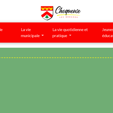
de
La vie
La vie quotidienne et
Jeunes
municipale
pratique
éduca