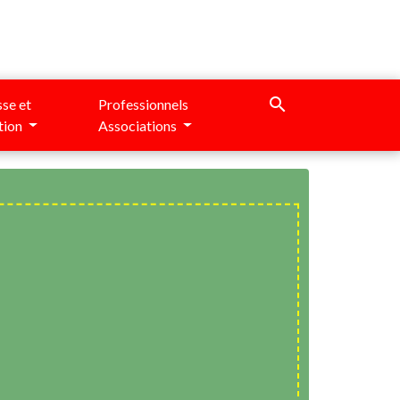
search
se et
Professionnels
tion
Associations