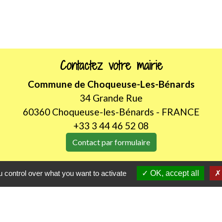
Contactez votre mairie
Commune de Choqueuse-Les-Bénards
34 Grande Rue
60360 Choqueuse-les-Bénards - FRANCE
+33 3 44 46 52 08
Contact par formulaire
Horaires d'ouverture au public
 control over what you want to activate
OK, accept all
LUNDI de 8H30 à 12h00
JEUDI de 14h00 à 18h30