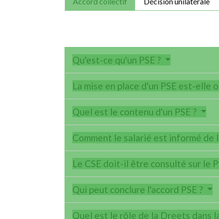
Accord collectif
Décision unilatérale
Qu'est-ce qu'un PSE ?
La mise en place d'un PSE est-elle o
Quel est le contenu d'un PSE ?
Comment le salarié est informé de l
Le CSE doit-il être consulté sur le 
Qui peut conclure l'accord PSE ?
Quel est le rôle de la Dreets dans 