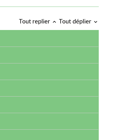
Tout replier
Tout déplier
keyboard_arrow_up
keyboard_arrow_down