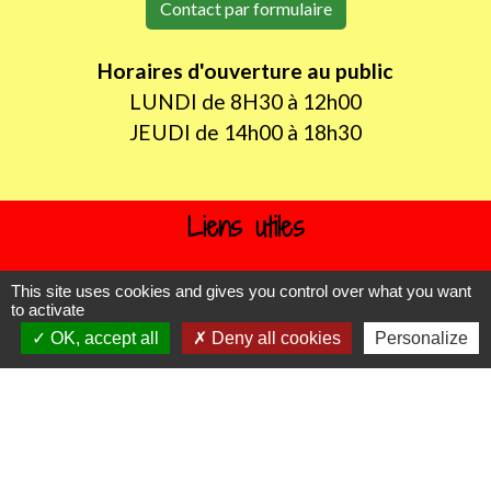
Contact par formulaire
Horaires d'ouverture au public
LUNDI de 8H30 à 12h00
JEUDI de 14h00 à 18h30
Liens utiles
Oise mobilité
This site uses cookies and gives you control over what you want
Agence nationale des titres sécurisés
to activate
Procuration de vote
OK, accept all
Deny all cookies
Personalize
Service Public
Partenaires institutionnels
Région Hauts-de-France