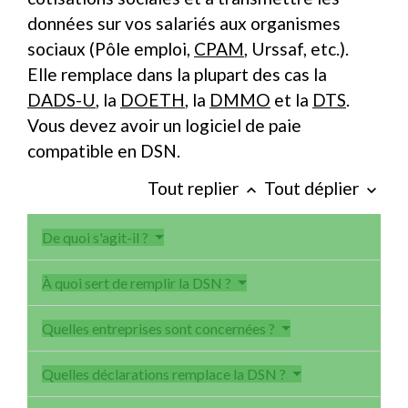
données sur vos salariés aux organismes
sociaux (Pôle emploi,
CPAM
, Urssaf, etc.).
Elle remplace dans la plupart des cas la
DADS-U
, la
DOETH
, la
DMMO
et la
DTS
.
Vous devez avoir un logiciel de paie
compatible en DSN.
Tout replier
Tout déplier
keyboard_arrow_up
keyboard_arrow_down
De quoi s'agit-il ?
À quoi sert de remplir la DSN ?
Quelles entreprises sont concernées ?
Quelles déclarations remplace la DSN ?