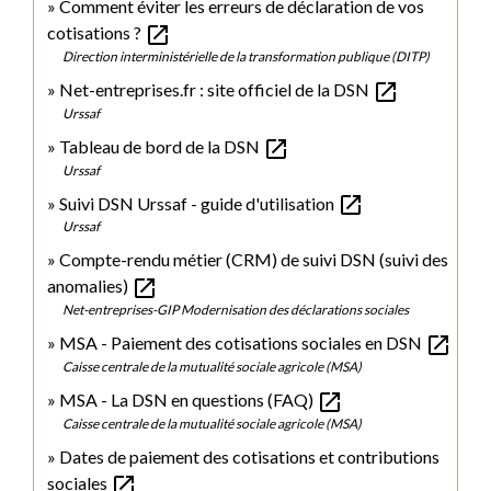
Comment éviter les erreurs de déclaration de vos
open_in_new
cotisations ?
Direction interministérielle de la transformation publique (DITP)
open_in_new
Net-entreprises.fr : site officiel de la DSN
Urssaf
open_in_new
Tableau de bord de la DSN
Urssaf
open_in_new
Suivi DSN Urssaf - guide d'utilisation
Urssaf
Compte-rendu métier (CRM) de suivi DSN (suivi des
open_in_new
anomalies)
Net-entreprises-GIP Modernisation des déclarations sociales
open_in_new
MSA - Paiement des cotisations sociales en DSN
Caisse centrale de la mutualité sociale agricole (MSA)
open_in_new
MSA - La DSN en questions (FAQ)
Caisse centrale de la mutualité sociale agricole (MSA)
Dates de paiement des cotisations et contributions
open_in_new
sociales