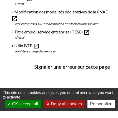
Urssaf
Modification des modalités déclaratives de la CVAE
open_in_new
Net-entreprises-GIP Modernisation des déclarations sociales
open_in_new
Titre emploi service entreprise (TESE)
Urssaf
open_in_new
Izilio BTP
Ministère chargé des finances
Signaler une erreur sur cette page
This site uses cookies and gives you control over what you want
Contactez votre mairie
to activate
OK, accept all
Deny all cookies
Personalize
Commune de Choqueuse-Les-Bénards
34 Grande Rue