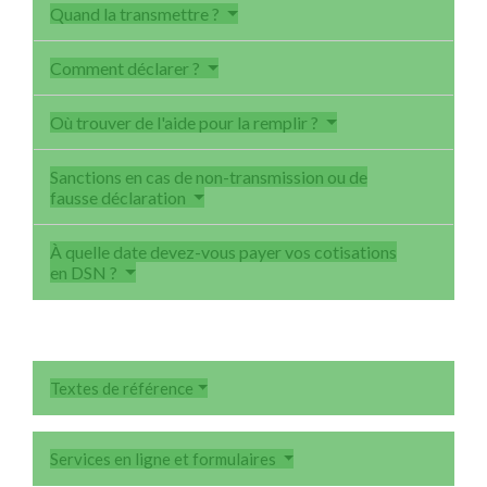
Quand la transmettre ?
Comment déclarer ?
Où trouver de l'aide pour la remplir ?
Sanctions en cas de non-transmission ou de
fausse déclaration
À quelle date devez-vous payer vos cotisations
en DSN ?
Textes de référence
Services en ligne et formulaires