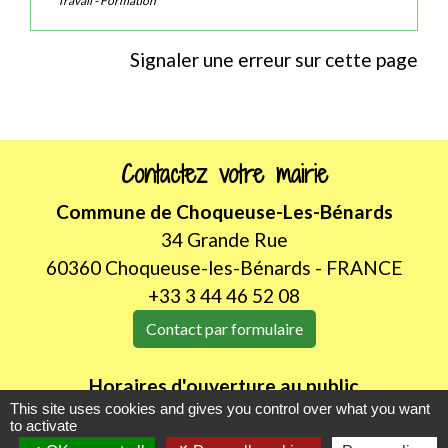
Travail - Formation
Signaler une erreur sur cette page
Contactez votre mairie
Commune de Choqueuse-Les-Bénards
34 Grande Rue
60360 Choqueuse-les-Bénards - FRANCE
+33 3 44 46 52 08
Contact par formulaire
Horaires d'ouverture au public
This site uses cookies and gives you control over what you want
LUNDI de 8H30 à 12h00
to activate
JEUDI de 14h00 à 18h30