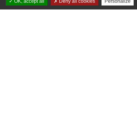
OK, accept all
Deny all cookies
Personalize
Liens utiles
Oise mobilité
Agence nationale des titres sécurisés
Procuration de vote
Service Public
Partenaires institutionnels
Région Hauts-de-France
Département de l'Oise
CC Oise Picarde
Préfecture de l'Oise