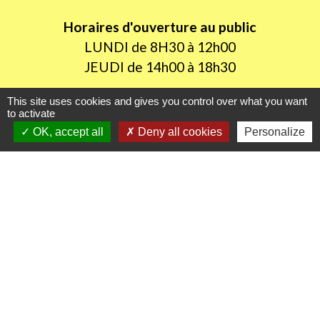
Horaires d'ouverture au public
LUNDI de 8H30 à 12h00
JEUDI de 14h00 à 18h30
This site uses cookies and gives you control over what you want
to activate
Liens utiles
OK, accept all
Deny all cookies
Personalize
Oise mobilité
Agence nationale des titres sécurisés
Procuration de vote
Service Public
Partenaires institutionnels
Région Hauts-de-France
Département de l'Oise