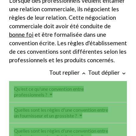
Lorsque des professionnels veulent entamer
une relation commerciale, ils négocient les
règles de leur relation. Cette négociation
commerciale doit avoir été conduite de
bonne foi
et être formalisée dans une
convention écrite. Les règles d'établissement
de ces conventions sont différentes selon les
professionnels et les produits concernés.
Tout replier
Tout déplier
keyboard_arrow_up
keyboard_arrow_down
Qu'est ce qu'une convention entre
professionnels ?
Quelles sont les règles d'une convention entre
un fournisseur et un grossiste ?
Quelles sont les règles d'une convention entre