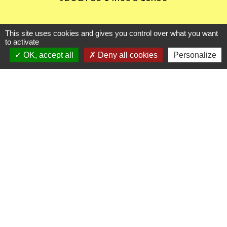
This site uses cookies and gives you control over what you want
Liens utiles
to activate
OK, accept all
Deny all cookies
Personalize
Oise mobilité
Agence nationale des titres sécurisés
Procuration de vote
Service Public
Partenaires institutionnels
Région Hauts-de-France
Département de l'Oise
CC Oise Picarde
Préfecture de l'Oise