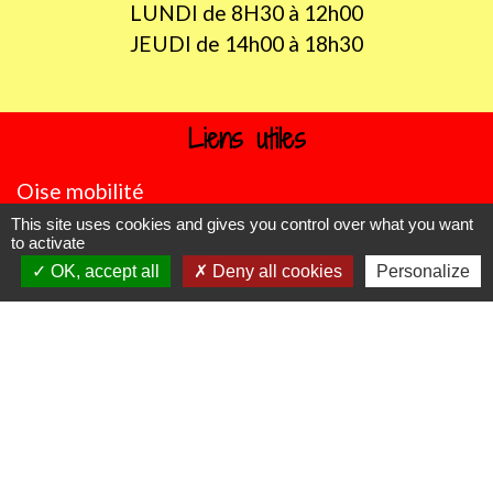
LUNDI de 8H30 à 12h00
JEUDI de 14h00 à 18h30
Liens utiles
Oise mobilité
Agence nationale des titres sécurisés
This site uses cookies and gives you control over what you want
to activate
Procuration de vote
OK, accept all
Deny all cookies
Personalize
Service Public
Partenaires institutionnels
Région Hauts-de-France
Département de l'Oise
CC Oise Picarde