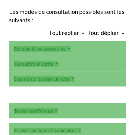
Les modes de consultation possibles sont les
suivants :
Tout replier
Tout déplier
keyboard_arrow_up
keyboard_arrow_down
Réunion d'une assemblée
Consultation écrite
Décision prise dans un acte
Textes de référence
Services en ligne et formulaires