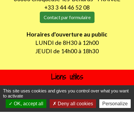
+33 3 44 46 52 08
Contact par formulaire
Horaires d'ouverture au public
LUNDI de 8H30 à 12h00
JEUDI de 14h00 à 18h30
Liens utiles
Oise mobilité
This site uses cookies and gives you control over what you want
to activate
Agence nationale des titres sécurisés
OK, accept all
Deny all cookies
Personalize
Procuration de vote
Service Public
Partenaires institutionnels