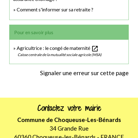
Comment s'informer sur sa retraite ?
Pour en savoir plus
open_in_new
Agricultrice : le congé de maternité
Caisse centrale de la mutualité sociale agricole (MSA)
Signaler une erreur sur cette page
Contactez votre mairie
Commune de Choqueuse-Les-Bénards
34 Grande Rue
60360 Choqueuse-les-Bénards - FRANCE