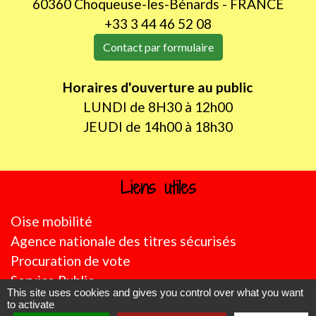
60360 Choqueuse-les-Bénards - FRANCE
+33 3 44 46 52 08
Contact par formulaire
Horaires d'ouverture au public
LUNDI de 8H30 à 12h00
JEUDI de 14h00 à 18h30
Liens utiles
Oise mobilité
Agence nationale des titres sécurisés
Procuration de vote
Service Public
This site uses cookies and gives you control over what you want
to activate
Partenaires institutionnels