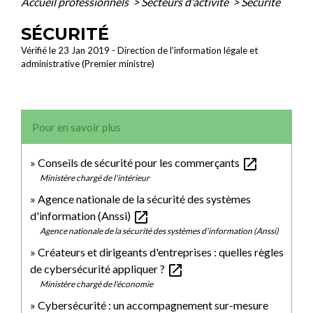
Accueil professionnels
>
Secteurs d'activité
>
Sécurité
SÉCURITÉ
Vérifié le 23 Jan 2019 - Direction de l'information légale et
administrative (Premier ministre)
Pour en savoir plus
open_in_new
Conseils de sécurité pour les commerçants
Ministère chargé de l'intérieur
Agence nationale de la sécurité des systèmes
open_in_new
d'information (Anssi)
Agence nationale de la sécurité des systèmes d'information (Anssi)
Créateurs et dirigeants d'entreprises : quelles règles
open_in_new
de cybersécurité appliquer ?
Ministère chargé de l'économie
Cybersécurité : un accompagnement sur-mesure