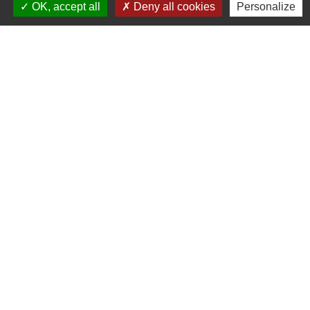
OK, accept all
Deny all cookies
Personalize
Région Hauts-de-France
Département de l'Oise
CC Oise Picarde
Préfecture de l'Oise
Site réalisé par KOM Conseil
Mentions légales
-
Politique de confidentialité
-
Accessibilité
-
Plan du site
-
Gestion des cookies
Site créé en partenariat avec Réseau des Communes