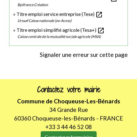
Bpifrance Création
open_in_new
Titre emploi service entreprise (Tese)
Urssaf Caisse nationale (ex-Acoss)
open_in_new
Titre emploi simplifié agricole (Tesa+)
Caisse centrale de la mutualité sociale agricole (MSA)
Signaler une erreur sur cette page
Contactez votre mairie
Commune de Choqueuse-Les-Bénards
34 Grande Rue
60360 Choqueuse-les-Bénards - FRANCE
+33 3 44 46 52 08
Contact par formulaire