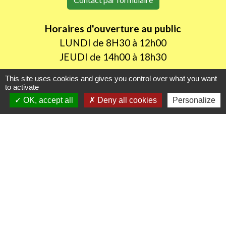
Horaires d'ouverture au public
LUNDI de 8H30 à 12h00
JEUDI de 14h00 à 18h30
This site uses cookies and gives you control over what you want
to activate
Liens utiles
OK, accept all
Deny all cookies
Personalize
Oise mobilité
Agence nationale des titres sécurisés
Procuration de vote
Service Public
Partenaires institutionnels
Région Hauts-de-France