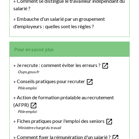
Comment se distingue le travailleur indépendant du
salarié ?
Embauche d'un salarié par un groupement
d'employeurs : quelles sont les règles ?
Pour en savoir plus
open_in_new
Je recrute : comment éviter les erreurs ?
Oups.gouv.fr
open_in_new
Conseils pratiques pour recruter
Pôle emploi
Action de formation préalable au recrutement
open_in_new
(AFPR)
Pôle emploi
open_in_new
Fiches pratiques pour l'emploi des seniors
Ministère chargé du travail
open_in_new
Comment fixer la rémunération d'un salarié ?