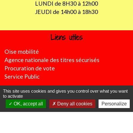
LUNDI de 8H30 à 12h00
JEUDI de 14h00 à 18h30
Liens utiles
Oise mobilité
Agence nationale des titres sécurisés
Procuration de vote
Service Public
Partenaires institutionnels
This site uses cookies and gives you control over what you want
to activate
Région Hauts-de-France
OK, accept all
Deny all cookies
Personalize
Département de l'Oise
CC Oise Picarde