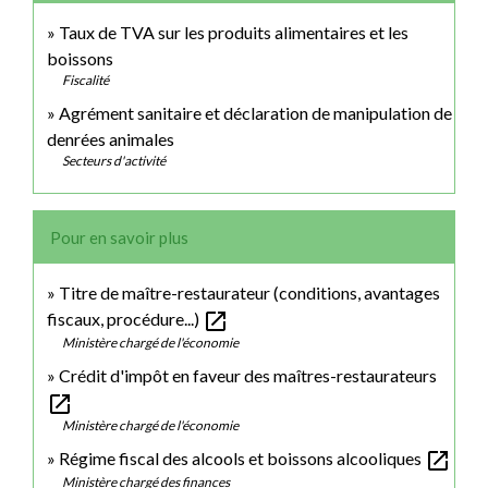
Taux de TVA sur les produits alimentaires et les
boissons
Fiscalité
Agrément sanitaire et déclaration de manipulation de
denrées animales
Secteurs d'activité
Pour en savoir plus
Titre de maître-restaurateur (conditions, avantages
open_in_new
fiscaux, procédure...)
Ministère chargé de l'économie
Crédit d'impôt en faveur des maîtres-restaurateurs
open_in_new
Ministère chargé de l'économie
open_in_new
Régime fiscal des alcools et boissons alcooliques
Ministère chargé des finances