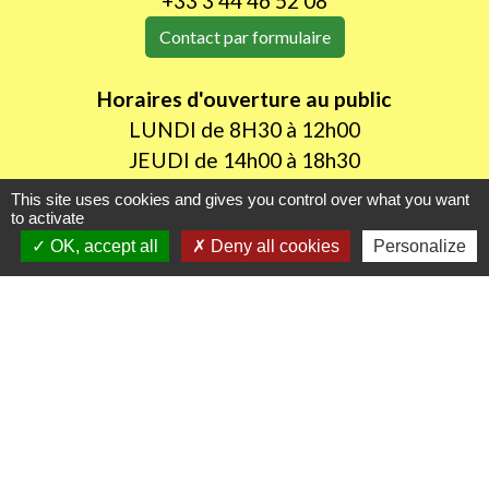
+33 3 44 46 52 08
Contact par formulaire
Horaires d'ouverture au public
LUNDI de 8H30 à 12h00
JEUDI de 14h00 à 18h30
This site uses cookies and gives you control over what you want
to activate
Liens utiles
OK, accept all
Deny all cookies
Personalize
Oise mobilité
Agence nationale des titres sécurisés
Procuration de vote
Service Public
Partenaires institutionnels