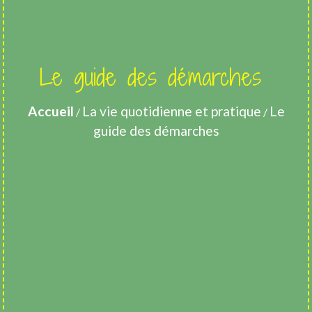
Le guide des démarches
Accueil
La vie quotidienne et pratique
Le
/
/
guide des démarches