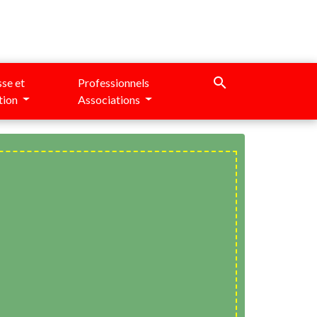
search
se et
Professionnels
tion
Associations