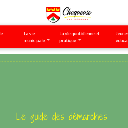
de
La vie
La vie quotidienne et
Jeunes
municipale
pratique
éduca
Le guide des démarches