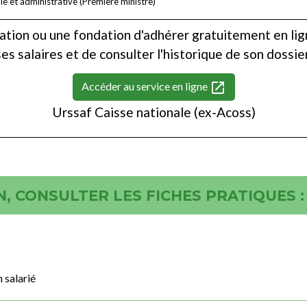
ale et administrative (Première ministre)
ation ou une fondation d'adhérer gratuitement en lign
ses salaires et de consulter l'historique de son dossier
open_in_new
Accéder au service en ligne
Urssaf Caisse nationale (ex-Acoss)
, CONSULTER LES FICHES PRATIQUES :
 salarié