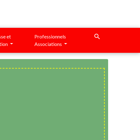
search
se et
Professionnels
tion
Associations