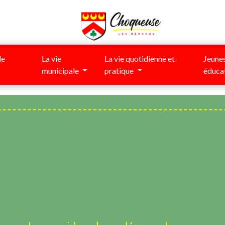
de
La vie
La vie quotidienne et
Jeunes
municipale
pratique
éduca