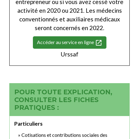
entrepreneur ou si vous avez cessé votre
activité en 2020 ou 2021. Les médecins
conventionnés et auxiliaires médicaux
seront concernés en 2022.
open_in_new
Accéder au service en ligne
Urssaf
POUR TOUTE EXPLICATION,
CONSULTER LES FICHES
PRATIQUES :
Particuliers
Cotisations et contributions sociales des