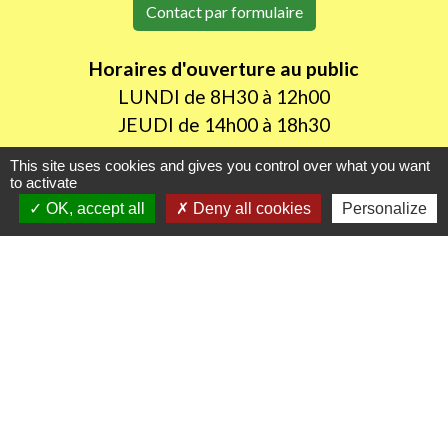
Contact par formulaire
Horaires d'ouverture au public
LUNDI de 8H30 à 12h00
JEUDI de 14h00 à 18h30
This site uses cookies and gives you control over what you want
to activate
Liens utiles
OK, accept all
Deny all cookies
Personalize
Oise mobilité
Agence nationale des titres sécurisés
Procuration de vote
Service Public
Partenaires institutionnels
Région Hauts-de-France