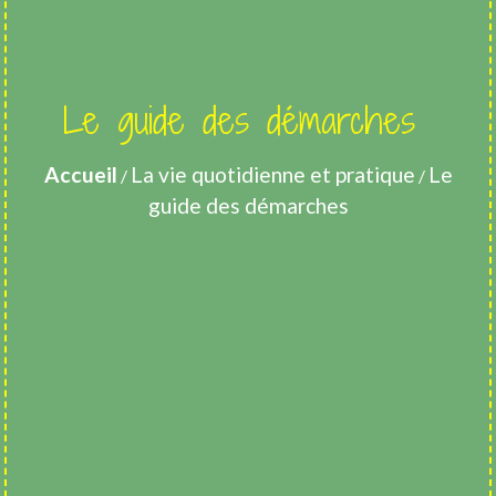
Le guide des démarches
Accueil
La vie quotidienne et pratique
Le
/
/
guide des démarches