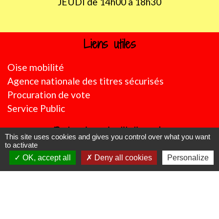
JEUDI de 14h00 à 18h30
Liens utiles
Oise mobilité
Agence nationale des titres sécurisés
Procuration de vote
Service Public
Partenaires institutionnels
This site uses cookies and gives you control over what you want
to activate
Région Hauts-de-France
OK, accept all
Deny all cookies
Personalize
Département de l'Oise
CC Oise Picarde
Préfecture de l'Oise