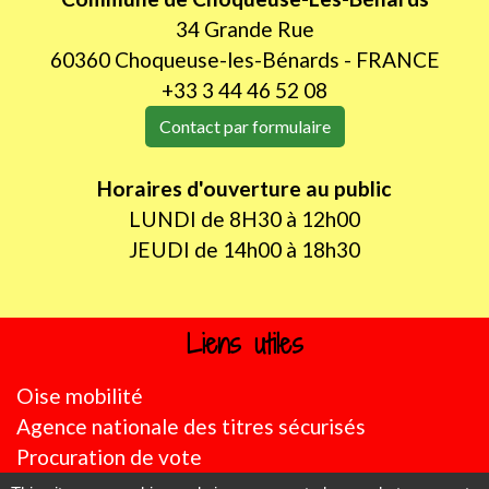
34 Grande Rue
60360 Choqueuse-les-Bénards - FRANCE
+33 3 44 46 52 08
Contact par formulaire
Horaires d'ouverture au public
LUNDI de 8H30 à 12h00
JEUDI de 14h00 à 18h30
Liens utiles
Oise mobilité
Agence nationale des titres sécurisés
Procuration de vote
Service Public