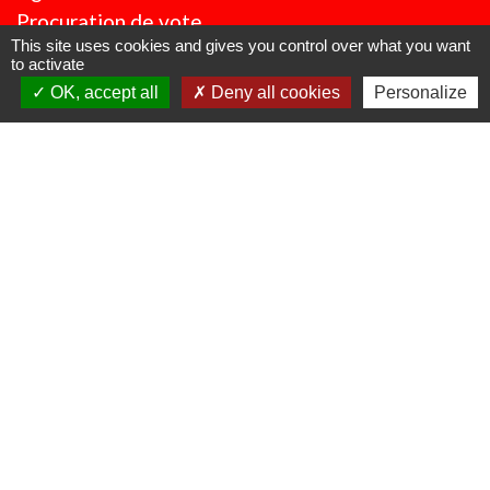
Procuration de vote
This site uses cookies and gives you control over what you want
Service Public
to activate
OK, accept all
Deny all cookies
Personalize
Partenaires institutionnels
Région Hauts-de-France
Département de l'Oise
CC Oise Picarde
Préfecture de l'Oise
Site réalisé par KOM Conseil
Mentions légales
-
Politique de confidentialité
-
Accessibilité
-
Plan du site
-