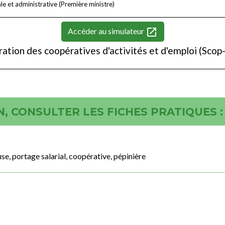
ale et administrative (Première ministre)
open_in_new
Accéder au simulateur
ation des coopératives d'activités et d'emploi (Sco
, CONSULTER LES FICHES PRATIQUES :
se, portage salarial, coopérative, pépinière