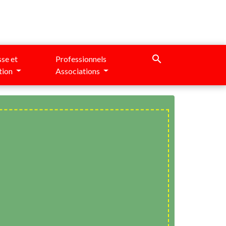
search
se et
Professionnels
tion
Associations