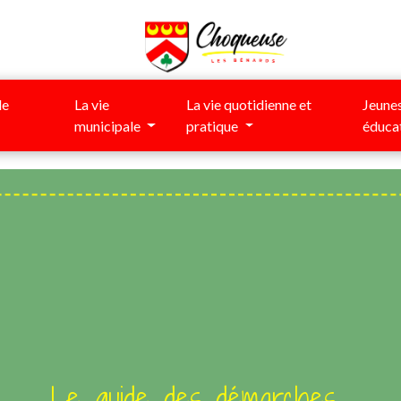
de
La vie
La vie quotidienne et
Jeunes
municipale
pratique
éduca
Le guide des démarches