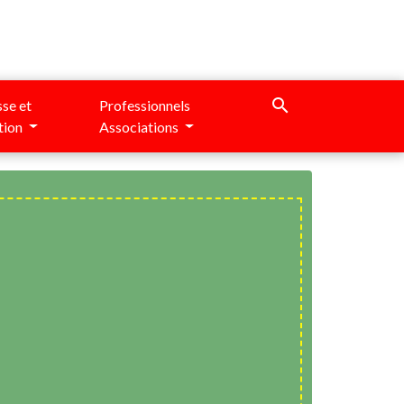
search
se et
Professionnels
tion
Associations