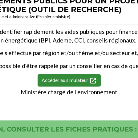
EMENTS PUBLICS POUR UN PROJE
TIQUE (OUTIL DE RECHERCHE)
ale et administrative (Première ministre)
entifier rapidement les aides publiques pour financer
on énergétique (
BPI
, Ademe,
CCI
, conseils régionaux,
e s'effectue par région et/ou thème et/ou secteur et
 possible d'être rappelé par un conseiller en cas de qu
open_in_new
Accéder au simulateur
Ministère chargé de l'environnement
, CONSULTER LES FICHES PRATIQUES :