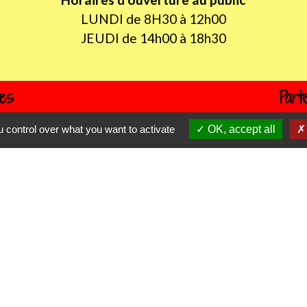
LUNDI de 8H30 à 12h00
JEUDI de 14h00 à 18h30
les
Part
 control over what you want to activate
OK, accept all
itres sécurisés
D
P
tique de confidentialité
-
Accessibilité
-
Plan du sit