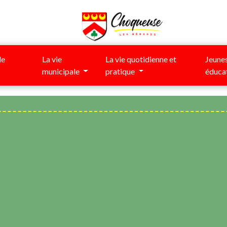
de
La vie
La vie quotidienne et
Jeunes
municipale
pratique
éduca