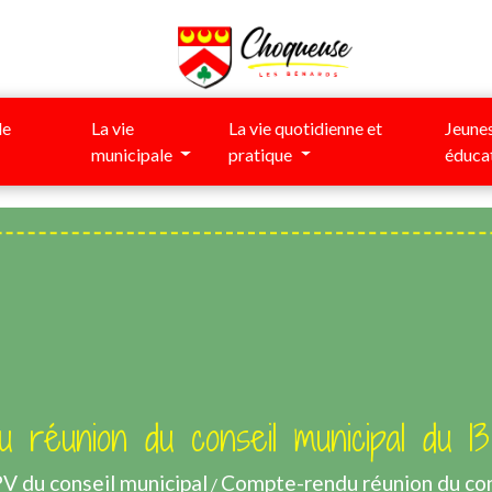
de
La vie
La vie quotidienne et
Jeunes
municipale
pratique
éduca
 réunion du conseil municipal du 13
V du conseil municipal
Compte-rendu réunion du cons
/