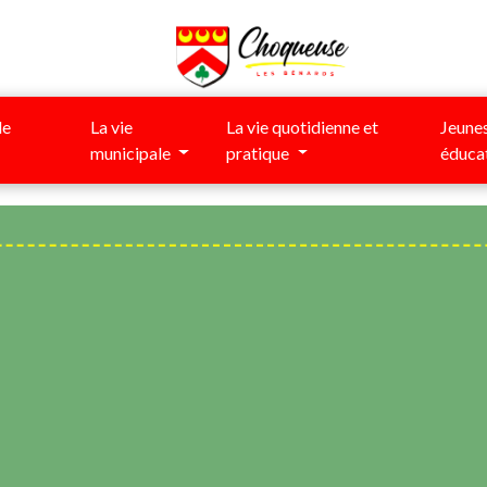
de
La vie
La vie quotidienne et
Jeunes
municipale
pratique
éduca