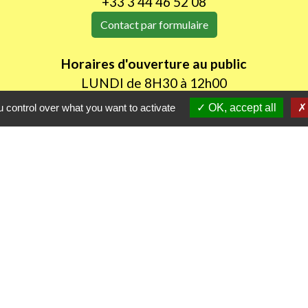
+33 3 44 46 52 08
Contact par formulaire
Horaires d'ouverture au public
LUNDI de 8H30 à 12h00
JEUDI de 14h00 à 18h30
 control over what you want to activate
OK, accept all
les
Part
itres sécurisés
D
P