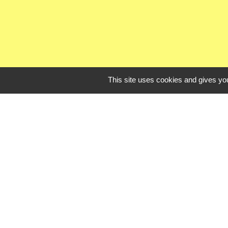
This site uses cookies and gives you
Liens uti
Oise mobilité
Agence nationale des t
Procuration de vote
Service Public