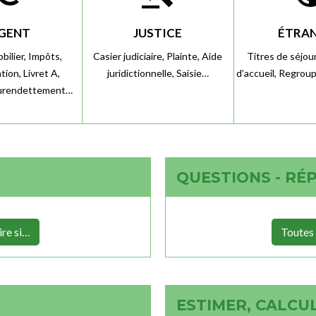
GENT
JUSTICE
ÉTRA
bilier,
Impôts,
Casier judiciaire,
Plainte,
Aide
Titres de séjou
tion,
Livret A,
juridictionnelle,
Saisie…
d’accueil,
Regroup
urendettement…
QUESTIONS - RÉ
re si…
Toutes 
ESTIMER, CALCUL