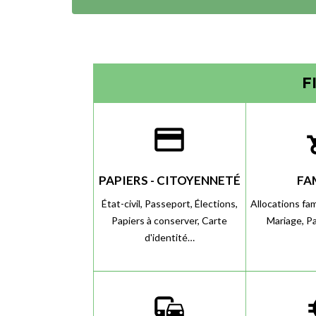
F
credit_card
chil
PAPIERS - CITOYENNETÉ
FA
État-civil,
Passeport,
Élections,
Allocations fam
Papiers à conserver,
Carte
Mariage,
P
d'identité…
commute
eur