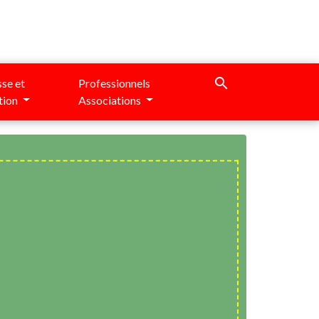
search
se et
Professionnels
tion
Associations