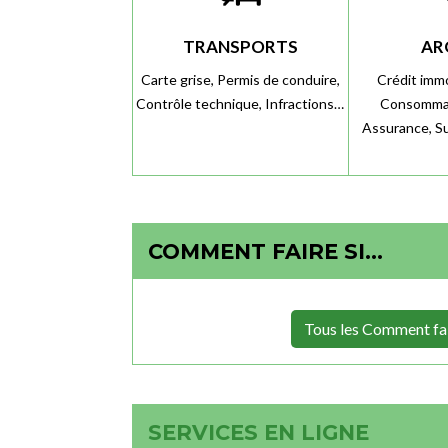
TRANSPORTS
AR
Carte grise,
Permis de conduire,
Crédit immo
Contrôle technique,
Infractions…
Consomma
Assurance,
S
COMMENT FAIRE SI…
Tous les Comment fai
SERVICES EN LIGNE