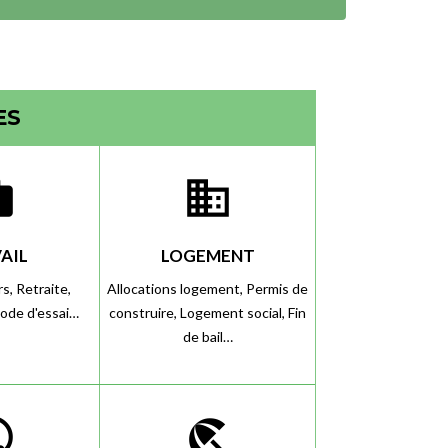
ES
rk
domain
AIL
LOGEMENT
rs,
Retraite,
Allocations logement,
Permis de
iode d'essai…
construire,
Logement social,
Fin
de bail…
lic
beach_access