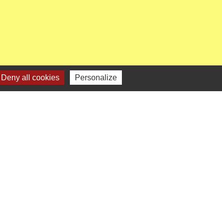
Deny all cookies
Personalize
enaires institutionnels
Région Hauts-de-France
épartement de l'Oise
CC Oise Picarde
réfecture de l'Oise
Site réalisé par KOM Conseil