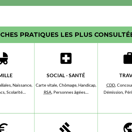
ICHES PRATIQUES LES PLUS CONSULTÉ
d_friendly
local_hospital
wo
MILLE
SOCIAL - SANTÉ
TRAV
iliales,
Naissance,
Carte vitale,
Chômage,
Handicap,
CDD
,
Concou
acs,
Scolarité…
RSA
,
Personnes âgées…
Démission,
Pér
o_symbol
gavel
pub