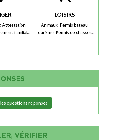
NGER
LOISIRS
r,
Attestation
Animaux,
Permis bateau,
ement familial…
Tourisme,
Permis de chasser…
PONSES
les questions réponses
ER, VÉRIFIER