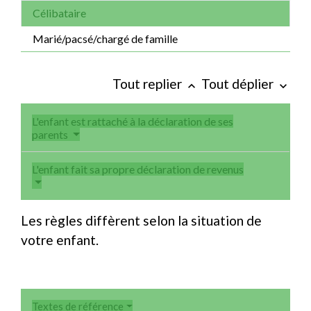
Célibataire
Marié/pacsé/chargé de famille
Tout replier
Tout déplier
keyboard_arrow_up
keyboard_arrow_down
L'enfant est rattaché à la déclaration de ses
parents
L'enfant fait sa propre déclaration de revenus
Les règles diffèrent selon la situation de
votre enfant.
Textes de référence