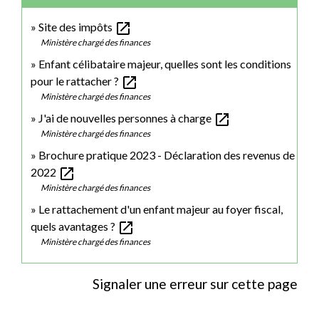
open_in_new
Site des impôts
Ministère chargé des finances
Enfant célibataire majeur, quelles sont les conditions
open_in_new
pour le rattacher ?
Ministère chargé des finances
open_in_new
J'ai de nouvelles personnes à charge
Ministère chargé des finances
Brochure pratique 2023 - Déclaration des revenus de
open_in_new
2022
Ministère chargé des finances
Le rattachement d'un enfant majeur au foyer fiscal,
open_in_new
quels avantages ?
Ministère chargé des finances
Signaler une erreur sur cette page